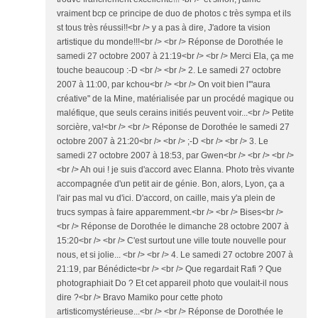
vraiment bcp ce principe de duo de photos c très sympa et ils
st tous très réussi!!<br /> y a pas à dire, J'adore ta vision
artistique du monde!!!<br /> <br /> Réponse de Dorothée le
samedi 27 octobre 2007 à 21:19<br /> <br /> Merci Ela, ça me
touche beaucoup :-D <br /> <br /> 2. Le samedi 27 octobre
2007 à 11:00, par kchou<br /> <br /> On voit bien l'"aura
créative" de la Mine, matérialisée par un procédé magique ou
maléfique, que seuls cerains initiés peuvent voir...<br /> Petite
sorcière, va!<br /> <br /> Réponse de Dorothée le samedi 27
octobre 2007 à 21:20<br /> <br /> ;-D <br /> <br /> 3. Le
samedi 27 octobre 2007 à 18:53, par Gwen<br /> <br /> <br />
<br /> Ah oui ! je suis d'accord avec Elanna. Photo très vivante
accompagnée d'un petit air de génie. Bon, alors, Lyon, ça a
l'air pas mal vu d'ici. D'accord, on caille, mais y'a plein de
trucs sympas à faire apparemment.<br /> <br /> Bises<br />
<br /> Réponse de Dorothée le dimanche 28 octobre 2007 à
15:20<br /> <br /> C'est surtout une ville toute nouvelle pour
nous, et si jolie... <br /> <br /> 4. Le samedi 27 octobre 2007 à
21:19, par Bénédicte<br /> <br /> Que regardait Rafi ? Que
photographiait Do ? Et cet appareil photo que voulait-il nous
dire ?<br /> Bravo Mamiko pour cette photo
artisticomystérieuse...<br /> <br /> Réponse de Dorothée le