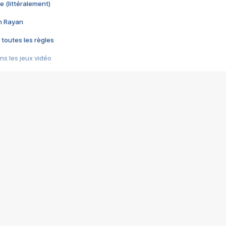
e (littéralement)
im Rayan
 toutes les règles
s les jeux vidéo
us choquant de Rockstar ? - Le scandale BULLY
e plus moche de Steam
du RÊVE tourne au CAUCHEMAR
pendant 8 heures
it… à tort
umiliés par un jeu vidéo
ire - Final Fantasy 8
ti un empire - Age of Empires
story DOFUS