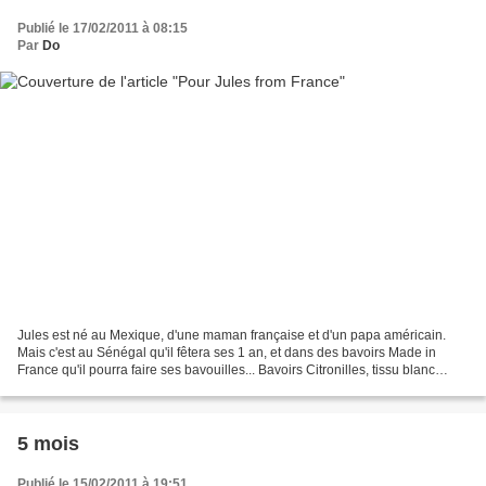
Publié le 17/02/2011 à 08:15
Par
Do
Jules est né au Mexique, d'une maman française et d'un papa américain.
Mais c'est au Sénégal qu'il fêtera ses 1 an, et dans des bavoirs Made in
France qu'il pourra faire ses bavouilles... Bavoirs Citronilles, tissu blanc
étoilé Cotton Color, tissu moutarde...
5 mois
Publié le 15/02/2011 à 19:51