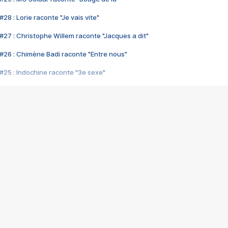
28 : Lorie raconte "Je vais vite"
#27 : Christophe Willem raconte "Jacques a dit"
#26 : Chimène Badi raconte "Entre nous"
#25 : Indochine raconte "3e sexe"
#24 : Zaho raconte "C'est chelou"
#23 : Patrick Bruel raconte "Au café des délices"
#22 : Kyo raconte "Le chemin"
#21 : Nolwenn Leroy raconte "Cassé"
#20 : Patrick Hernandez raconte "Born to be alive"
#19 : Lorie raconte "Près de moi"
#18 : Michael Jones raconte "A nos actes manqués" (avec Jean-Jacque
#17 : Khaled raconte "Aïcha"